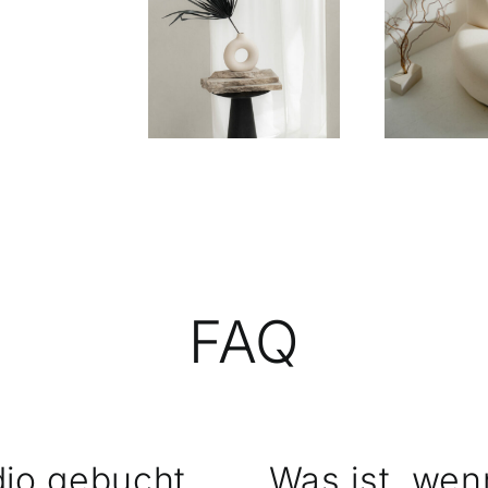
FAQ
dio gebucht
Was ist, wen